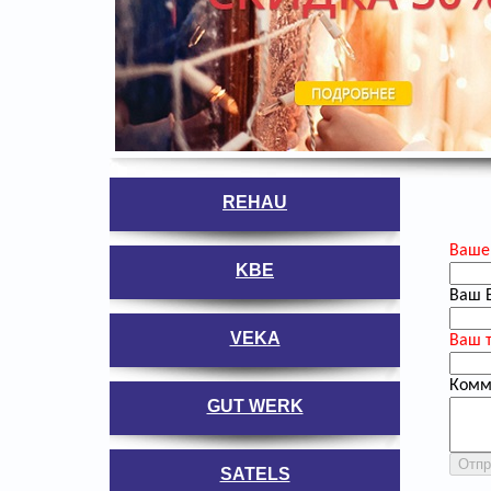
REHAU
Ваше
KBE
Ваш E
VEKA
Ваш 
Комм
GUT WERK
SATELS